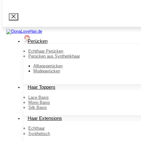
Perücken
Echthaar Perücken
Perücken aus Synthetikhaar
Alltagsperücken
Modeperücken
Haar Toppers
Lace Basis
Mono Basis
Silk Basis
Haar Extensions
Echthaar
Synthetisch