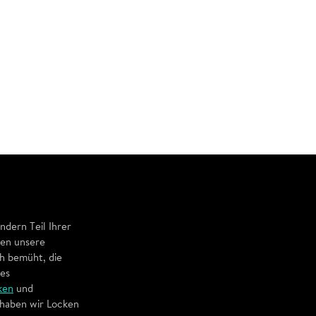
ndern Teil Ihrer
ten unsere
ch bemüht, die
hes
ken
und
haben wir Locken