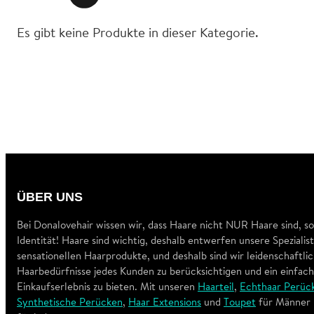
Es gibt keine Produkte in dieser Kategorie.
ÜBER UNS
Bei Donalovehair wissen wir, dass Haare nicht NUR Haare sind, so
Identität! Haare sind wichtig, deshalb entwerfen unsere Spezialis
sensationellen Haarprodukte, und deshalb sind wir leidenschaftli
Haarbedürfnisse jedes Kunden zu berücksichtigen und ein einfac
Einkaufserlebnis zu bieten. Mit unseren
Haarteil
,
Echthaar Perüc
Synthetische Perücken
,
Haar Extensions
und
Toupet
für Männer 