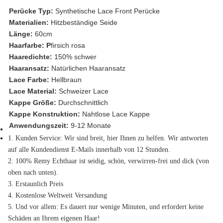
Perücke Typ:
Synthetische Lace Front Perücke
Materialien:
Hitzbeständige Seide
Länge:
60cm
Haarfarbe:
P
firsich rosa
Haaredichte:
150% schwer
Haaransatz:
Natürlichen Haaransatz
Lace Farbe:
Hellbraun
Lace Material:
Schweizer Lace
Kappe Größe:
Durchschnittlich
Kappe Konstruktion:
Nahtlose Lace Kappe
Anwendungszeit:
9-12 Monate
1. Kunden Service: Wir sind breit, hier Ihnen zu helfen. Wir antworten
auf alle Kundendienst E-Mails innerhalb von 12 Stunden.
2. 100% Remy Echthaar ist seidig, schön, verwirren-frei und dick (von
oben nach unten).
3. Erstaunlich Preis
4. Kostenlose Weltweit Versandung
5. Und vor allem: Es dauert nur wenige Minuten, und erfordert keine
Schäden an Ihrem eigenen Haar!