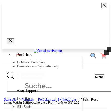
Perücken
Echthaar Perücken
Perücken aus Synthetikhaar
Alltagsperücken
Suche
Modeperücken
Haar Toppers
Lace Basis
Startseite
/
Perücken
/
Perücken aus Synthetikhaar
/
Pfirsich Rosa
Mono Basis
Lange Wellig Synthetische Lace Front Perücke-SNY102
Silk Basis