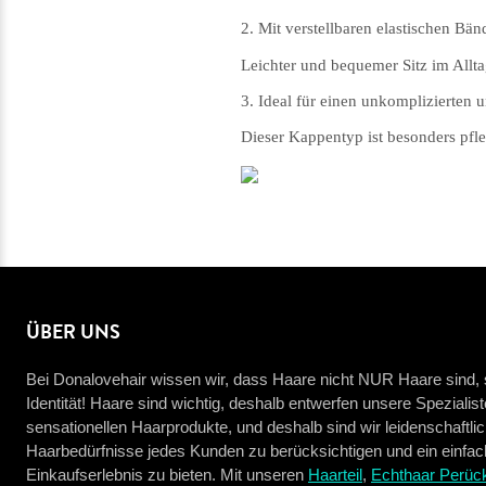
2. Mit verstellbaren elastischen Bä
Leichter und bequemer Sitz im Allt
3. Ideal für einen unkomplizierten 
Dieser Kappentyp ist besonders pfl
ÜBER UNS
Bei Donalovehair wissen wir, dass Haare nicht NUR Haare sind, s
Identität! Haare sind wichtig, deshalb entwerfen unsere Spezialis
sensationellen Haarprodukte, und deshalb sind wir leidenschaftli
Haarbedürfnisse jedes Kunden zu berücksichtigen und ein einfa
Einkaufserlebnis zu bieten. Mit unseren
Haarteil
,
Echthaar Perüc