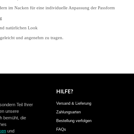
ndern im Nacken für eine individuelle Anpassung der Passform
ag
und natürlichen Look
egeleicht und angenehm zu tragen.
HILFE?
Versand & Lieferung
ondern Teil Ihrer
ten unsere
Zahlungsarten
ch bemüht, die
Bestellung verfolgen
ches
FAQs
ken
und