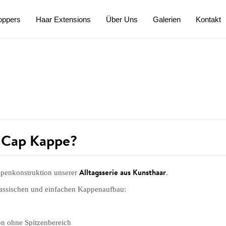
oppers
Haar Extensions
Über Uns
Galerien
Kontakt
c Cap Kappe?
Alltagsserie aus Kunsthaar
appenkonstruktion unserer
.
lassischen und einfachen Kappenaufbau:
on ohne Spitzenbereich