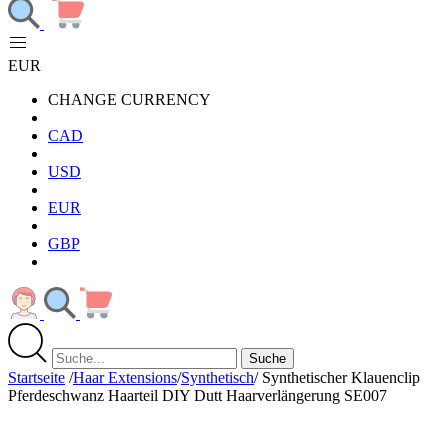
EUR
CHANGE CURRENCY
CAD
USD
EUR
GBP
Suche
Startseite
/
Haar Extensions
/
Synthetisch
/
Synthetischer Klauenclip
Pferdeschwanz Haarteil DIY Dutt Haarverlängerung SE007