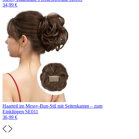
34,99 €
Haarteil im Messy-Bun-Stil mit Seitenkamm – zum
Einklippen SE011
36,99 €