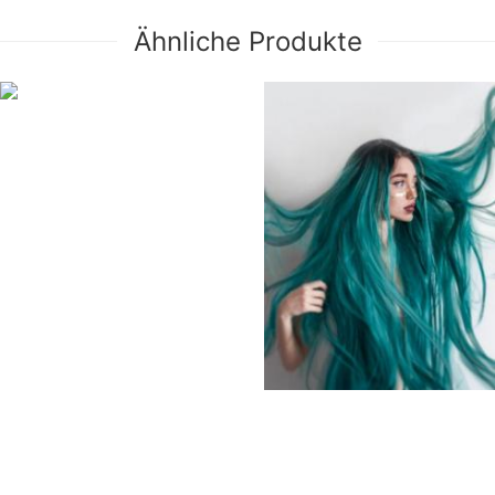
Ähnliche Produkte
#25 Hüftlänge glatte
Synthetische Lace Front
Perücke-SNY012
69,19 €
Schwarz-nach-Grün glatte
Synthetische Lace Front
Perücke-SNY013
69,19 €