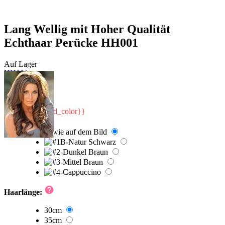
Lang Wellig mit Hoher Qualität
Echthaar Perücke HH001
Auf Lager
HH001
488,00 €
Haarfarbe:
{{selected_color}}
Haarlänge:
30cm
35cm