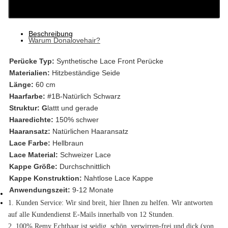
ZUR EINKAUFSTASCHE HINZUFÜGEN
Beschreibung
Warum Donalovehair?
Perücke Typ:
Synthetische Lace Front Perücke
Materialien:
Hitzbeständige Seide
Länge:
60 cm
Haarfarbe:
#1B-Natürlich Schwarz
Struktur:
G
lattt und gerade
Haaredichte:
150% schwer
Haaransatz:
Natürlichen Haaransatz
Lace Farbe:
Hellbraun
Lace Material:
Schweizer Lace
Kappe Größe:
Durchschnittlich
Kappe Konstruktion:
Nahtlose Lace Kappe
Anwendungszeit:
9-12 Monate
1. Kunden Service: Wir sind breit, hier Ihnen zu helfen. Wir antworten
auf alle Kundendienst E-Mails innerhalb von 12 Stunden.
2. 100% Remy Echthaar ist seidig, schön, verwirren-frei und dick (von