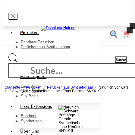
Perücken
Echthaar Perücken
Perücken aus Synthetikhaar
Alltagsperücken
Suche
Modeperücken
Haar Toppers
Lace Basis
/
Startseite
/
Perücken
Perücken aus Synthetikhaar
/
Natürlich Schwarz
Mono Basis
Hüftlänge glatte Synthetische Lace Front Perücke SNY019
Silk Basis
Haar Extensions
Echthaar
Synthetisch
Über Uns