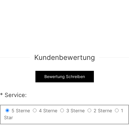
#25 Hüftlänge glatte
Schwarz-nach-Grün glatte
Synthetische Lace Front
Synthetische Lace Front
Perücke-SNY012
Perücke-SNY013
69,19 €
69,19 €
Kundenbewertung
Bewertung Schreiben
*
Service:
5 Sterne
4 Sterne
3 Sterne
2 Sterne
1
Star