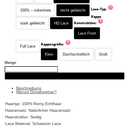
Lace-Typ:
150% – voluminös
leicht gebleicht
Kappe
Konstruktion:
stark gebleicht
HD Lace
Lace Front
Kappengröße:
Full Lace
Klein
Durchschnittlich
Groß
Menge:
ZUR EINKAUFSTASCHE HINZUFÜGEN
Beschreibung
Warum Donalovehair?
Haartyp: 100% Remy Echthaar
Haaransatz: Natürlicher Haaransatz
Haarstruktur: Seidig
Lace Material: Schweizer Lace