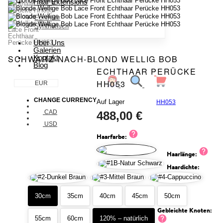
Haar Extensions
Echthaar
Synthetisch
Über Uns
Galerien
Kontakt
SCHWARZ-NACH-BLOND WELLIG BOB
Blog
ECHTHAAR PERÜCKE
HH053
EUR
CHANGE CURRENCY
Auf Lager
HH053
CAD
488,00 €
USD
Haarfarbe:
EUR
GBP
Haarlänge:
Haardichte:
30cm
35cm
40cm
45cm
50cm
Gebleichte Knoten:
55cm
60cm
120% – natürlich