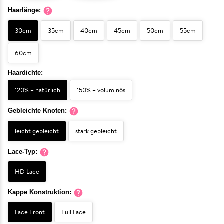
Haarlänge:
30cm
35cm
40cm
45cm
50cm
55cm
60cm
Haardichte:
120% – natürlich
150% – voluminös
Gebleichte Knoten:
leicht gebleicht
stark gebleicht
Lace-Typ:
HD Lace
Kappe Konstruktion:
Lace Front
Full Lace